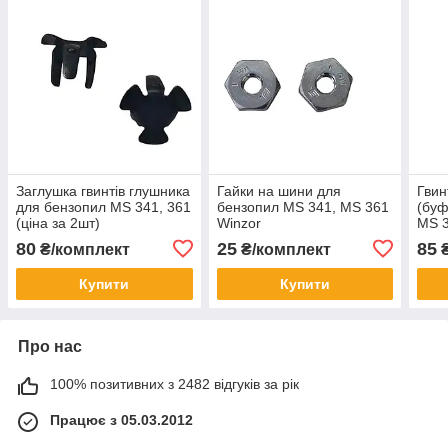
Заглушка гвинтів глушника
Гайки на шини для
Гвин
для бензопил MS 341, 361
бензопил MS 341, MS 361
(буф
(ціна за 2шт)
Winzor
MS 3
80
25
85
₴/комплект
₴/комплект
₴
Купити
Купити
Про нас
100% позитивних з 2482 відгуків за рік
Працює з 05.03.2012