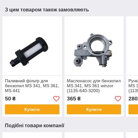
З цим товаром також замовляють
Паливний фільтр для
Маслонасос для бензопил
Ручк
бензопил MS 341, MS 361,
MS 341, MS 361 winzor
MS 3
MS 441
(1135-640-3200)
(113
50
365
280
₴
₴
Купити
Купити
Подібні товари компанії