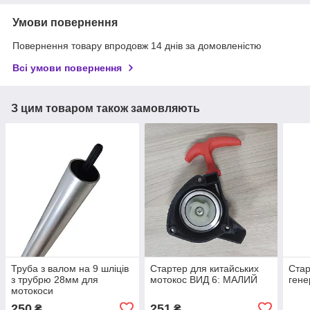
Умови повернення
Повернення товару впродовж 14 днів за домовленістю
Всі умови повернення
З цим товаром також замовляють
Труба з валом на 9 шліців
Стартер для китайських
Стар
з трубрю 28мм для
мотокос ВИД 6: МАЛИЙ
гене
мотокоси
250
251
₴
₴