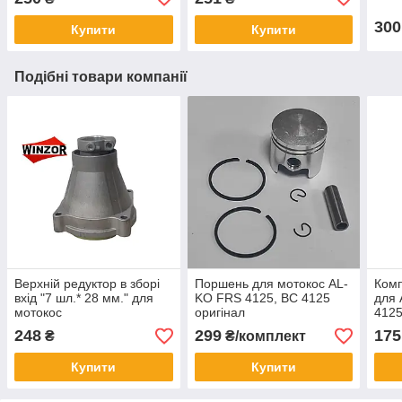
300
Купити
Купити
Подібні товари компанії
Верхній редуктор в зборі
Поршень для мотокос AL-
Комп
вхід "7 шл.* 28 мм." для
KO FRS 4125, BC 4125
для 
мотокос
оригінал
4125
248
299
175
₴
₴/комплект
Купити
Купити