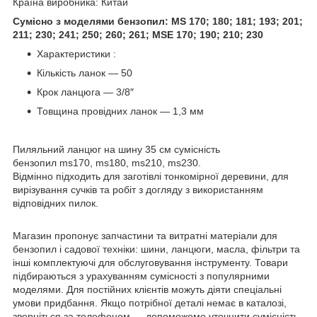
Країна виробника: Китай
Сумісно з моделями бензопил: MS 170; 180; 181; 193; 201;
211; 230; 241; 250; 260; 261; MSE 170; 190; 210; 230
Характеристики :
Кількість ланок ― 50
Крок ланцюга ― 3/8″
Товщина провідних ланок ― 1,3 мм
Пиляльний ланцюг на шину 35 см сумісність
бензопил ms170, ms180, ms210, ms230.
Відмінно підходить для заготівлі тонкомірної деревини, для
вирізування сучків та робіт з догляду з використанням
відповідних пилок.
Магазин пропонує запчастини та витратні матеріали для
бензопил і садової техніки: шини, ланцюги, масла, фільтри та
інші комплектуючі для обслуговування інструменту. Товари
підбираються з урахуванням сумісності з популярними
моделями. Для постійних клієнтів можуть діяти спеціальні
умови придбання. Якщо потрібної деталі немає в каталозі,
зверніться за телефоном — допоможемо уточнити сумісність