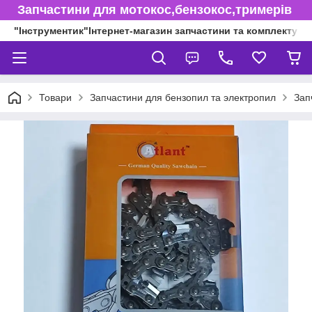
Запчастини для мотокос,бензокос,тримерів
"Інструментик"Інтернет-магазин запчастини та комплектуючі
Товари
Запчастини для бензопил та электропил
Зап