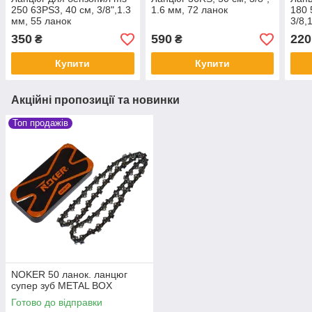
250 63PS3, 40 см, 3/8",1.3
1.6 мм, 72 ланок
180 
мм, 55 ланок
3/8,
350
590
220
₴
₴
Купити
Купити
Акційні пропозиції та новинки
Топ продажів
NOKER 50 ланок. ланцюг
супер зуб METAL BOX
Готово до відправки