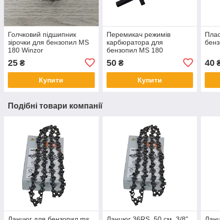
Голчковий підшипник
Перемикач режимів
Плас
зірочки для бензопил MS
карбюратора для
бенз
180 Winzor
бензопил MS 180
(11301820900)
25
50
40
₴
₴
Купити
Купити
Подібні товари компанії
Ланцюг для бензопил ms
Ланцюг 36RS, 50 см, 3/8",
Ланц