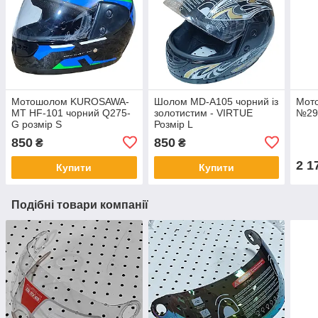
Мотошолом KUROSAWA-
Шолом MD-А105 чорний із
Мот
MT HF-101 чорний Q275-
золотистим - VIRTUE
№29
G розмір S
Розмір L
850
850
₴
₴
2 1
Купити
Купити
Подібні товари компанії