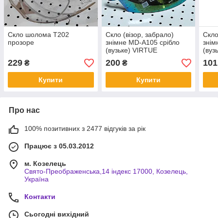
Скло шолома Т202
Скло (візор, забрало)
Скло
прозоре
знімне MD-А105 срібло
знім
(вузьке) VIRTUE
(вуз
229
200
101
₴
₴
Купити
Купити
Про нас
100% позитивних з 2477 відгуків за рік
Працює з 05.03.2012
м. Козелець
Свято-Преображенська,14 індекс 17000, Козелець,
Україна
Контакти
Сьогодні вихідний