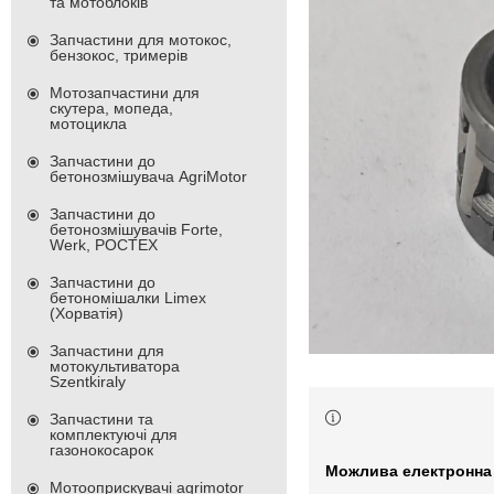
та мотоблоків
Запчастини для мотокос,
бензокос, тримерів
Мотозапчастини для
скутера, мопеда,
мотоцикла
Запчастини до
бетонозмішувача AgriMotor
Запчастини до
бетонозмішувачів Forte,
Werk, РОСТЕХ
Запчастини до
бетономішалки Limex
(Хорватія)
Запчастини для
мотокультиватора
Szentkiraly
Запчастини та
комплектуючі для
газонокосарок
Мотооприскувачі agrimotor