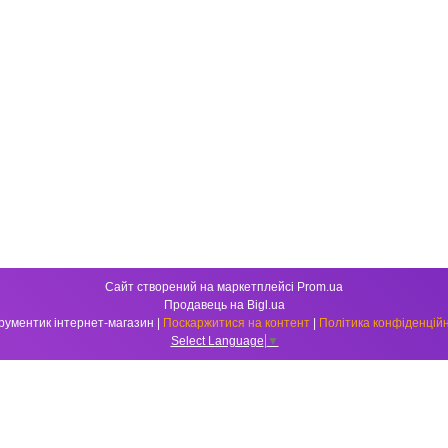
Сайт створений на маркетплейсі
Prom.ua
Продавець на Bigl.ua
Інструментик інтернет-магазин |
Поскаржитися на контент
|
Політика конфіденційн
Select Language
▼