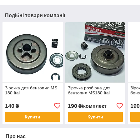
Подібні товари компанії
Зірочка для бензопил MS
Зірочка розбірна для
Зіро
180 Ital
бензопил MS180 Ital
бенз
140
190
190
₴
₴/комплект
Купити
Купити
Про нас