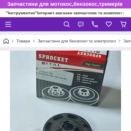
Запчастини для мотокос,бензокос,тримерів
"Інструментик"Інтернет-магазин запчастини та комплектуючі
Товари
Запчастини для бензопил та электропил
Зап