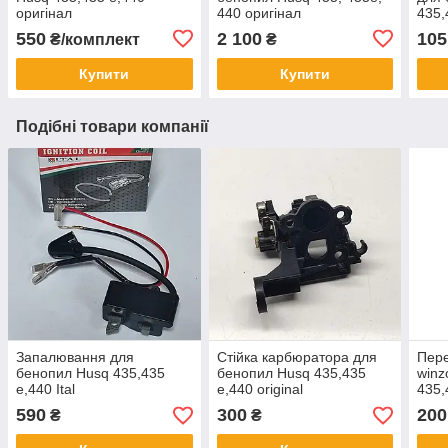
оригінал
440 оригінал
435,
550
2 100
105
₴/комплект
₴
Купити
Купити
Подібні товари компанії
Запалювання для
Стійка карбюратора для
Пере
бенопил Husq 435,435
бенопил Husq 435,435
winz
e,440 Ital
e,440 original
435,
590
300
200
₴
₴