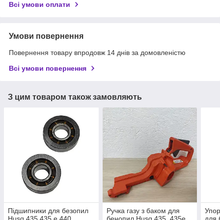
Всі умови оплати
Умови повернення
Повернення товару впродовж 14 днів за домовленістю
Всі умови повернення
З цим товаром також замовляють
Підшипники для безопил
Ручка газу з баком для
Упор
Husq 435,435 e,440
бенопил Husq 435, 435e,
для 