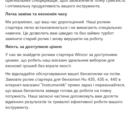
оригінальних специфікацій, щоб забезпечити точну сумісність
і оптимальну продуктивність вашого інструмента.
Легка заміна та економія часу
Ми розуміємо, що ваш час дорогоцінний. Наші ролики
стартера легко встановлюються і не вимагають спеціальних
навичок. Це дозволить вам швидко та без зайвих турбот
замінити старий ролик і знову вирушити на роботу.
Якість за доступною ціною
У нас ви знайдете ролики стартера Winzor за доступними
цінами, що робить наш магазин ідеальним вибором для
економії грошей без втрати якості.
Не відкладайте обслуговування вашої бензопилки на потім.
Замовте ролик стартера для бензопил Hu 435, 435 e, 440 в
інтернет-магазині "Instrumentik" прямо зараз і переконайтеся,
що ваша бензопила завжди готова до роботи на повну
потужність. Наші запасні частини допоможуть вам досягти
відмінних результатів та тривалої ефективної роботи вашого
інструменту.