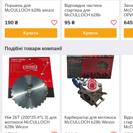
Поршень для
Відповідна частина
Зап
McCULLOCH b28b winzor
стартера для
McC
McCULLOCH b28b
ОРИ
190
95
645
₴
₴
Купити
Купити
Подібні товари компанії
Ніж 26T (200*25.4*1.3) для
Карбюратор для мотокоси
Відп
мотокоси McCULLOCH
McCULLOCH b28b Winzor
стар
b28b Winzor
McC