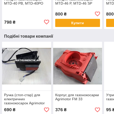
MTD-40 PB, MTD-40PO
MTD-46 P, MTD-46 SP
MTD
800
800
₴
798
₴
Купити
Подібні товари компанії
Ручка (стоп-стар) для
Корпус для газонокосарки
Утри
електричних
Agrimotor FM 33
газо
газонокосарок Agrimotor
690
376
95
₴
₴