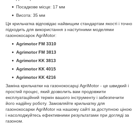
Посадкове місце: 17 мм
Висота: 35 мм
Ця крильчатка відповідає найвищим стандартам якості і точно
підходить для використання з наступними моделями
газонокосарок AgriMotor:
Agrimotor FM 3310
Agrimotor FM 3813
Agrimotor KK 3813
Agrimotor KK 4015
Agrimotor KK 4216
Заміна крильчатки на газонокосарці AgriMotor - це швидкий і
простий процес, який дозволить вам продовжити
експлуатаційний термін вашого інструменту і забезпечити
його надійну роботу. Замовляйте крильчатку для
газонокосарки AgriMotor на нашому сайті за доступною ціною
і насолоджуйтесь ефективними результатами при догляді за
газоном.