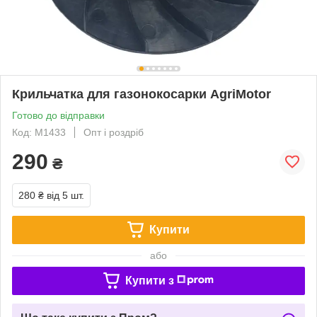
Крильчатка для газонокосарки AgriMotor
Готово до відправки
Код: М1433
Опт і роздріб
290
₴
280 ₴
від 5 шт.
Купити
або
Купити з