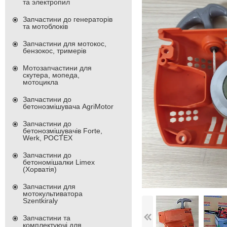
та электропил
Запчастини до генераторів
та мотоблоків
Запчастини для мотокос,
бензокос, тримерів
Мотозапчастини для
скутера, мопеда,
мотоцикла
Запчастини до
бетонозмішувача AgriMotor
Запчастини до
бетонозмішувачів Forte,
Werk, РОСТЕХ
Запчастини до
бетономішалки Limex
(Хорватія)
Запчастини для
мотокультиватора
Szentkiraly
Запчастини та
комплектуючі для