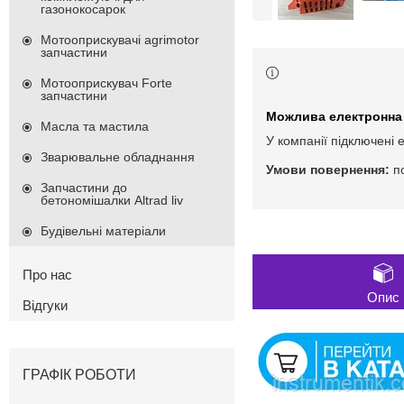
газонокосарок
Мотооприскувачі agrimotor
запчастини
Мотооприскувач Forte
запчастини
Масла та мастила
У компанії підключені 
Зварювальне обладнання
п
Запчастини до
бетономішалки Altrad liv
Будівельні матеріали
Про нас
Опис
Відгуки
ГРАФІК РОБОТИ