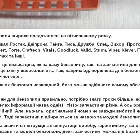
опили широко представлені на вітчизняному ринку.
кал,Ростех, Дніпро-м, Тайга, Тиса, Дружба, Спец, Вихор, Протон
t, Forte, Craftech, Vitals, Goodluck, Valid, Sturm, Viper, Klever, 
max та інші.
 це низька ціна, як на саму бензопилу, так і на запчастини дл
це їхня універсальність. Так, наприклад, поршнева для бензо
ної серії.
нших бензопил нескладний, його можна здійснити самому або 
ни для бензопили правильно, потрібно знати трохи більше інф
лах інформації назва однієї і тієї ж запчастини різна. А ось 
йний. Але, на жаль, оригінальний номер не завжди вибитий на
. Тоді запчастини підбираються за назвою та моделі бензопил
знайти в інструкції з експлуатації виробу, гарантійному талоні
назви та моделі бензопили, деякі запчастини можна підібрати