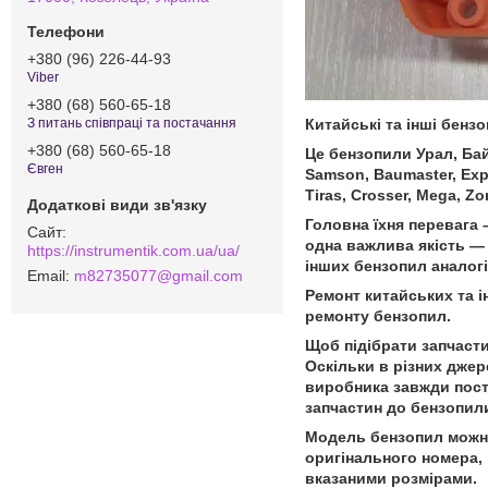
+380 (96) 226-44-93
Viber
+380 (68) 560-65-18
Китайські та інші бенз
З питань співпраці та постачання
+380 (68) 560-65-18
Це бензопили Урал, Бай
Євген
Samson, Baumaster, Exper
Tiras, Crosser, Mega, Zo
Головна їхня перевага –
одна важлива якість — 
https://instrumentik.com.ua/ua/
інших бензопил аналогіч
m82735077@gmail.com
Ремонт китайських та і
ремонту бензопил.
Щоб підібрати запчасти
Оскільки в різних джере
виробника завжди пості
запчастин до бензопили
Модель бензопил можна 
оригінального номера, 
вказаними розмірами.