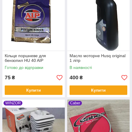
Кільце поршневе для
Масло моторне Husq original
бензопил HU 40 AIP
1 літр
Готово до відправки
В наявності
75
400
₴
₴
Купити
Купити
WINZOR
Caber