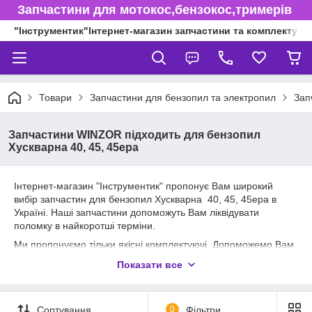
Запчастини для мотокос,бензокос,тримерів
"Інструментик"Інтернет-магазин запчастини та комплектуючі
Товари
Запчастини для бензопил та электропил
Зап
Запчастини WINZOR підходить для бензопил
Хускварна 40, 45, 45epa
Інтернет-магазин "Інструментик" пропонує Вам широкий
вибір запчастин для бензопил Хускварна 40, 45, 45epa в
Україні. Наші запчастини допоможуть Вам ліквідувати
поломку в найкоротші терміни.
Ми пропонуємо тільки якісні комплектуючі. Допоможемо Вам
швидко зорієнтуватися у різноманітність пропонованої
Показати все
продукції. Ви зможете знайти у нашому асортименті все
необхідне: поршнева, поршневі кільця, кріплення, барабан
зчеплення, шина, карбюратор, ланцюги, котушка
Сортування
0
Фільтри
запалювання, глушник, колінвал – ці та інші запчастини Ви