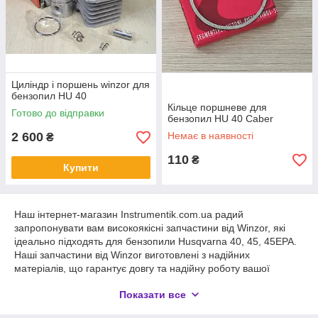
Циліндр і поршень winzor для
бензопил HU 40
Кільце поршневе для
Готово до відправки
бензопил HU 40 Caber
2 600
Немає в наявності
₴
110
₴
Купити
Наш інтернет-магазин Instrumentik.com.ua радий
запропонувати вам високоякісні запчастини від Winzor, які
ідеально підходять для бензопили Husqvarna 40, 45, 45EPA.
Наші запчастини від Winzor виготовлені з надійних
матеріалів, що гарантує довгу та надійну роботу вашої
бензопили. Ми пропонуємо широкий асортимент запчастин
Показати все
від Winzor, що включає в себе ланцюги, шини, пильні ланки,
фільтри, свічки запалювання та багато іншого.