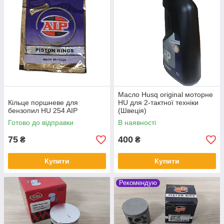
Масло Husq original моторне
Кільце поршневе для
HU для 2-тактної техніки
бензопил HU 254 AIP
(Швеція)
Готово до відправки
В наявності
75
400
₴
₴
Купити
Купити
Рекомендую