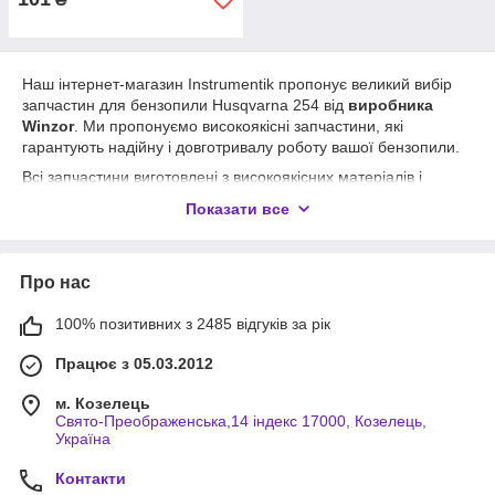
Наш інтернет-магазин Instrumentik пропонує великий вибір
запчастин для бензопили Husqvarna 254 від
виробника
Winzor
. Ми пропонуємо високоякісні запчастини, які
гарантують надійну і довготривалу роботу вашої бензопили.
Всі запчастини виготовлені з високоякісних матеріалів і
підходять для моделі Husqvarna 254. В нашому асортименті
Показати все
ви знайдете все необхідне для вашої бензопили, від ланцюгів
і шин до запчастин для двигуна.
Заміна запчастин вчасно допоможе зберегти вашу бензопилу
Про нас
в гарному стані і продовжить її термін служби. Замовляйте
запчастини від Winzor на нашому сайті
зручно і швидко, і
100% позитивних з 2485 відгуків за рік
ми доставимо їх вам в найкоротші терміни.
Обирайте якість та надійність разом з Instrumentik!
Працює з 05.03.2012
Детальніше про наш асортимент запчастин для бензопил
м. Козелець
Husqvarna 254 ви можете дізнатися на нашому сайті за
Свято-Преображенська,14 індекс 17000, Козелець,
посиланням
Україна
Контакти
Бензопила ХУСКВАРНА 254
- це потужний та надійний