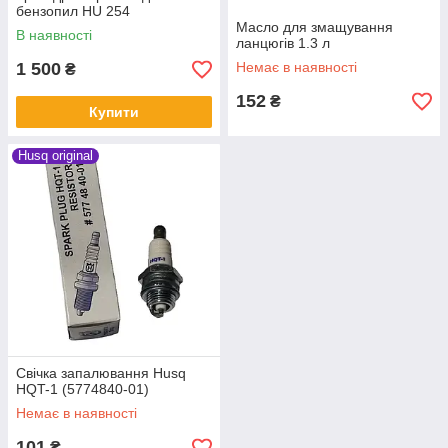
бензопил HU 254
Масло для змащування
В наявності
ланцюгів 1.3 л
1 500
Немає в наявності
₴
152
₴
Купити
Husq original
Свічка запалювання Husq
HQT-1 (5774840-01)
Немає в наявності
101
₴