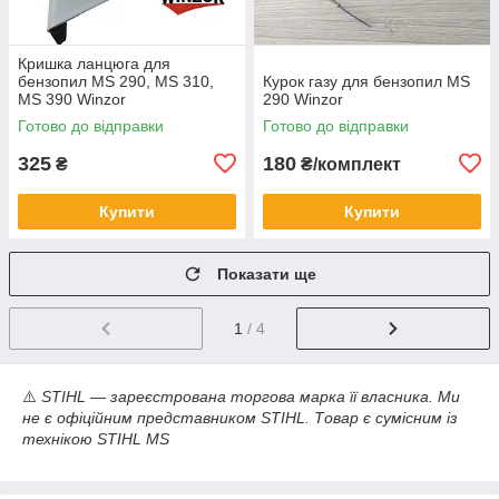
Кришка ланцюга для
бензопил MS 290, MS 310,
Курок газу для бензопил MS
MS 390 Winzor
290 Winzor
Готово до відправки
Готово до відправки
325
180
₴
₴/комплект
Купити
Купити
Показати ще
1
/ 4
⚠️
STIHL — зареєстрована торгова марка її власника. Ми
не є офіційним представником STIHL. Товар є сумісним із
технікою STIHL MS